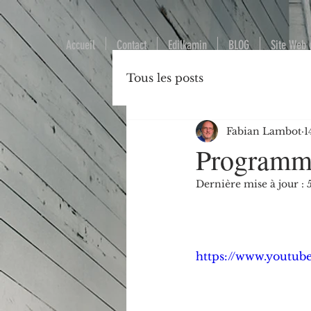
Accueil
Contact
Edilkamin
BLOG
Site Web 
Tous les posts
Fabian Lambot
1
Programme
Dernière mise à jour :
https://www.youtub