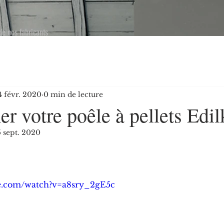
de nos fabricants
4 févr. 2020
0 min de lecture
r votre poêle à pellets Edi
5 sept. 2020
e.com/watch?v=a8sry_2gE5c