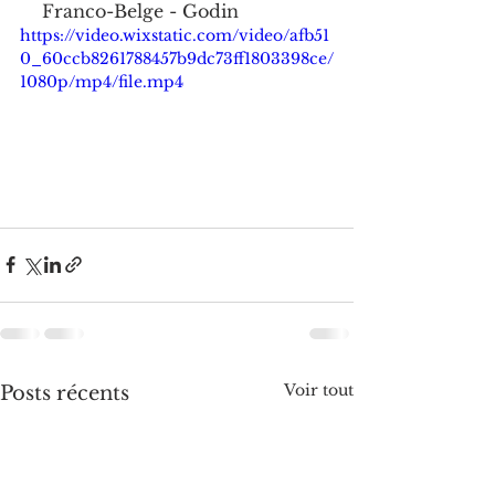
    Franco-Belge - Godin
https://video.wixstatic.com/video/afb51
0_60ccb8261788457b9dc73ff1803398ce/
1080p/mp4/file.mp4
Voir tout
Posts récents