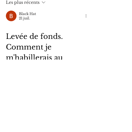
Les plus récents
Black Hat
21 juil.
Levée de fonds. 
Comment je 
m'habillerais au 
bureau
 pour lever des 
fonds
Attirer des investisseurs dans le 
secteur concurrentiel du bâtiment et 
des énergies renouvelables nécessite 
bien plus qu'un simple pitch deck 
esthétique. Les Business Angels et les 
fonds de Capital-Risque (VC) scrutent 
minutieusement le modèle de 