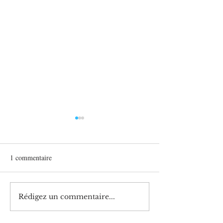
1 commentaire
Nouvelles installations 2023
Nouvelles Installa
Rédigez un commentaire...